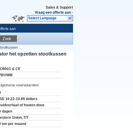
Sales & Support
Vraag een offerte aan
-
Select Language
fferte aan
Zoek
stootkussen
ator het opzetten stootkussen
SO9001 & CE
PBVWM
Algemene voorwaarden:
0
SD 10.22-10.89 dollars
eeldverhaal of houten doos
0 dagen
estern Union, T/T
0 ton per maand