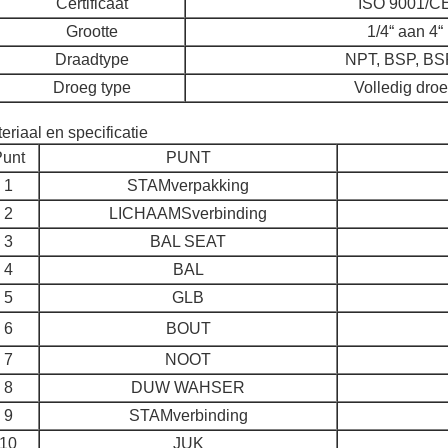
Certificaat
ISO 9001/C
Grootte
1/4“ aan 4“
Draadtype
NPT, BSP, B
Droeg type
Volledig dro
eriaal en specificatie
unt
PUNT
1
STAMverpakking
2
LICHAAMSverbinding
3
BAL SEAT
4
BAL
5
GLB
6
BOUT
7
NOOT
8
DUW WAHSER
9
STAMverbinding
10
JUK