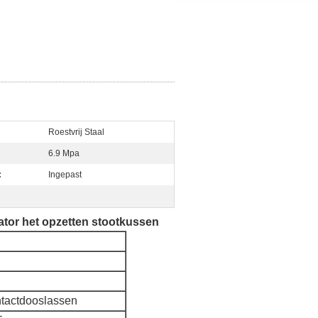
Roestvrij Staal
6.9 Mpa
:
Ingepast
ator het opzetten stootkussen
ntactdooslassen