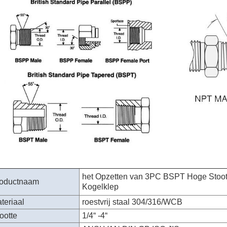
het Opzetten van 3PC BSPT Hoge Stoo
oductnaam
Kogelklep
teriaal
roestvrij staal 304/316/WCB
ootte
1/4“ -4“