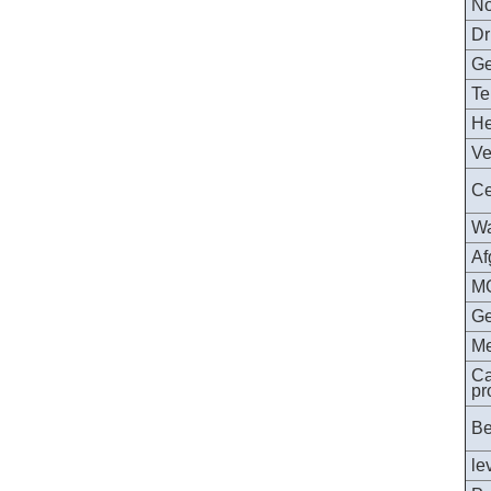
N
Dr
Ge
Te
He
Ve
Ce
Wa
Af
M
Ge
M
Ca
pr
Be
le