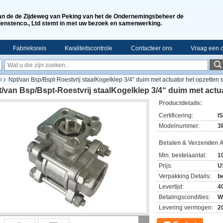
an de de Zijdeweg van Peking van het de Ondernemingsbeheer de
ienstenco., Ltd stemt in met uw bezoek en samenwerking.
Fabrieksreis
Kwaliteitscontrole
Contacteer ons
Vraag een o
Npt/van Bsp/Bspt-Roestvrij staalKogelklep 3/4“ duim met actuator het opzetten 
l
/van Bsp/Bspt-Roestvrij staalKogelklep 3/4“ duim met actu
Productdetails:
Certificering:
I
Modelnummer:
3
Betalen & Verzenden 
Min. bestelaantal:
1
Prijs:
U
Verpakking Details:
b
Levertijd:
4
Betalingscondities:
W
Levering vermogen:
2