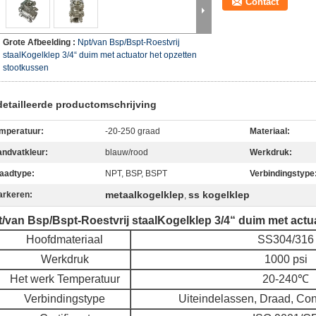
Contact
Grote Afbeelding :
Npt/van Bsp/Bspt-Roestvrij
staalKogelklep 3/4“ duim met actuator het opzetten
stootkussen
etailleerde productomschrijving
mperatuur:
-20-250 graad
Materiaal:
ndvatkleur:
blauw/rood
Werkdruk:
aadtype:
NPT, BSP, BSPT
Verbindingstype
metaalkogelklep
ss kogelklep
arkeren:
,
/van Bsp/Bspt-Roestvrij staalKogelklep 3/4“ duim met actu
Hoofdmateriaal
SS304/316
Werkdruk
1000 psi
Het werk Temperatuur
20-240℃
Verbindingstype
Uiteindelassen, Draad, Co