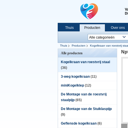
V
D
Thuis
Producten
Over ons
Thuis
Producten
Kogelkraan van roestvrij staa
Npt
Alle producten
Kogelkraan van roestvrij staal
(36)
3-weg kogelkraan
(11)
miniKogelklep
(12)
De Montage van de roestvrij
staalpijp
(65)
De Montage van de Stuiklaspijp
(9)
Geflensde kogelkraan
(6)