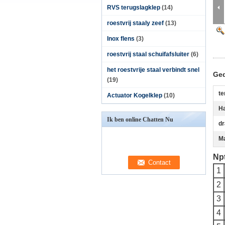
RVS terugslagklep
(14)
roestvrij staaly zeef
(13)
Inox flens
(3)
roestvrij staal schuifafsluiter
(6)
het roestvrije staal verbindt snel
Ged
(19)
te
Actuator Kogelklep
(10)
Ha
Ik ben online Chatten Nu
dr
M
Npt
1
2
3
4