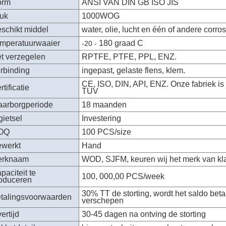
orm
ANSI VAN DIN GB ISO JIS
uk
1000WOG
schikt middel
water, olie, lucht en één of andere corr
mperatuurwaaier
180 graad C
-20 -
t verzegelen
RPTFE, PTFE, PPL, ENZ.
rbinding
ingepast, gelaste flens, klem.
CE, ISO, DIN, API, ENZ. Onze fabriek i
rtificatie
TUV
arborgperiode
18 maanden
gietsel
Investering
OQ
100 PCS/size
werkt
Hand
erknaam
WOD, SJFM, keuren wij het merk van kl
paciteit te
100, 000,00 PCS/week
oduceren
30% TT de storting, wordt het saldo bet
talingsvoorwaarden
verschepen
vertijd
30-45 dagen na ontving de storting