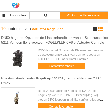
Producten
Contactleverancier
10
producten
van
Actuator Kogelklep
DN50 hoge het Opzetten de Klassenhandboek van de Stootkusseniso
5211 Van een flens voorzien KOGELKLEP CF8 of Actuator Controle
DN50 hoge het Opzetten de Klassenhandboek van
de Stootkusseniso 5211 Van een flens voorzien
KOGELKLEP CF8 of Actuator Controle 1.
Beschrijving: Ontwerp: ANSI B 16,34 Het testen:
Contactleverancier
API598 Opzettende Flens: ISO ...
Roestvrij staalactuator Kogelklep 1/2 BSP, de Kogelklep van 2 PC
DN25
Roestvrij staalactuator Kogelklep 1/2 BSP, de
Kogelklep van 2 PC DN25 1. Beschrijving: Wij
bieden 2 PC-kleppen in talrijke configuraties voor
zware industriële en hoge druk hydraulische
Contactleverancier