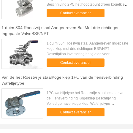
Beschrijving 2PC het hoogtepunt droeg kogelklep
met het opzetten van stootkussen kan zowel door
Contactleverancier
actuator als handhefboom ...
1 duim 304 Roestvrij staal Aangedreven Bal Met drie richtingen
Ingepaste ValveBSP/NPT
1 duim 304 Roestvrij staal Aangedreven Ingepaste
kogelklep met drie richtingen BSP/NPT
Descrtiption Investering het gieten voor
kogelkleplichaam en GLB; Verminderde haven;
Contactleverancier
Zowel van „L“ type als van „T“ Type ...
Van de het Roestvrije staalKogelklep 1PC van de flensverbinding
Wafeltjetype
1PC wafeltjetype het Roestvrije staalactuator van
de Flensverbinding Kogelklep Beschrijving
Volledige havenkogelklep, Wafeltjetype
Assemblage met flenzen DIN pn-16 Gemaakt van
Contactleverancier
Roestvrij staal AISI 316 Balzetels ...