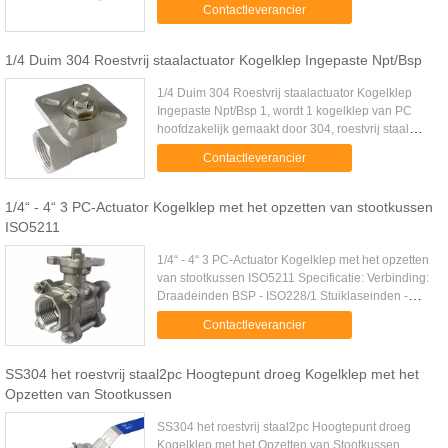
Contactleverancier
toepassingen in aan ...
1/4 Duim 304 Roestvrij staalactuator Kogelklep Ingepaste Npt/Bsp
1/4 Duim 304 Roestvrij staalactuator Kogelklep
Ingepaste Npt/Bsp 1, wordt 1 kogelklep van PC
hoofdzakelijk gemaakt door 304, roestvrij staal
316. Andere roestvrije materialen zijn ook
Contactleverancier
beschikbaar. 2, de ...
1/4“ - 4“ 3 PC-Actuator Kogelklep met het opzetten van stootkussen
ISO5211
1/4“ - 4“ 3 PC-Actuator Kogelklep met het opzetten
van stootkussen ISO5211 Specificatie: Verbinding:
Draadeinden BSP - ISO228/1 Stuiklaseinden -
EN12627 (Staal), DIN2463/ISO1127 (Roestvrij
Contactleverancier
staal) Groottewaaier: ...
SS304 het roestvrij staal2pc Hoogtepunt droeg Kogelklep met het
Opzetten van Stootkussen
SS304 het roestvrij staal2pc Hoogtepunt droeg
Kogelklep met het Opzetten van Stootkussen