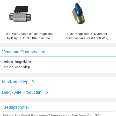
Vrouwelijke Blauwe Handvat van
Ingepaste yh-MNB
CF8 MiniDraad
1000 WOG paste de MiniKogelklep
1 MiniKogelklep 316 van het
Npt/Bsp 304, 316 Kleur van het
duimroestvrije staal 1000 Wog
roestvrij staal de Blauwe/Rode
Ingepast Mf van Bsp
Handvat in
Verwante Onderzoeken:
micro- kogelklep
kleine kogelklep
MiniKogelklep
Bekijk Alle Producten
Bedrijfsprofiel
Beijing Silk Road Enterprise Management Services Co.,LTD