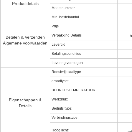
Productdetails
Modelnummer
Min. bestelaantal
Prijs
Verpakking Details
b
Betalen & Verzenden
Algemene voorwaarden
Levertijd
Betalingscondities
Levering vermogen
Roestvrij staaltype:
draadtype:
BEDRIJFSTEMPERATUUR:
Werkdruk:
Eigenschappen &
Details
Bedrijfs type:
Verbindingstype:
Hoog licht:
mi