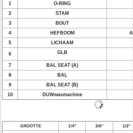
1
O-RING
2
STAM
3
BOUT
4
HEFBOOM
A
5
LICHAAM
GLB
6
7
BAL SEAT (A)
8
BAL
9
BAL SEAT (B)
10
DUWwasmachine
GROOTTE
1/4“
3/8“
1/2“