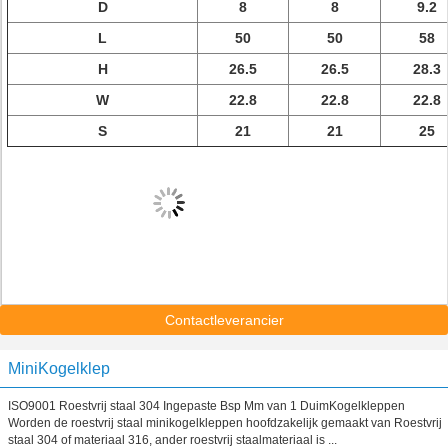
D
8
8
9.2
L
50
50
58
H
26.5
26.5
28.3
W
22.8
22.8
22.8
S
21
21
25
Contactleverancier
MiniKogelklep
ISO9001 Roestvrij staal 304 Ingepaste Bsp Mm van 1 DuimKogelkleppen
Worden de roestvrij staal minikogelkleppen hoofdzakelijk gemaakt van Roestvrij
staal 304 of materiaal 316, ander roestvrij staalmateriaal is ...