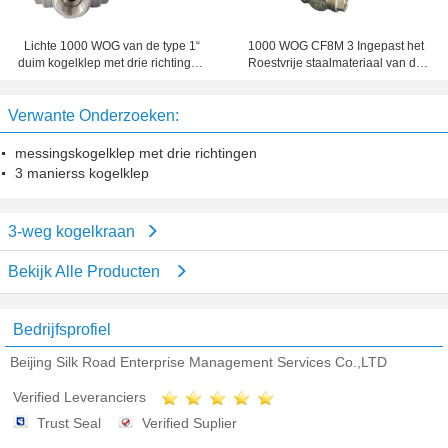
Lichte 1000 WOG van de type 1“
1000 WOG CF8M 3 Ingepast het
duim kogelklep met drie richtingen
Roestvrije staalmateriaal van de
304 ingepast roestvrij staal npt
ManierKogelklep BSP
Verwante Onderzoeken:
messingskogelklep met drie richtingen
3 manierss kogelklep
3-weg kogelkraan
Bekijk Alle Producten
Bedrijfsprofiel
Beijing Silk Road Enterprise Management Services Co.,LTD
Verified Leveranciers
Trust Seal
Verified Suplier