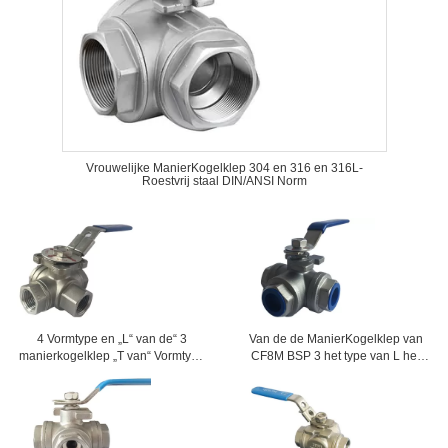
Vrouwelijke ManierKogelklep 304 en 316 en 316L-
Roestvrij staal DIN/ANSI Norm
4 Vormtype en „L“ van de“ 3
Van de de ManierKogelklep van
manierkogelklep „T van“ Vormtype
CF8M BSP 3 het type van L het
316L Roestvrij staal
Wijfje paste 6.3Mpa/1000PSI in