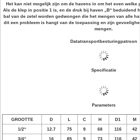
Het kan niet mogelijk zijn om de havens in om het even welke po
Als de klep in positie 1 is, en de druk bij haven „B“ beduidend 
bal van de zetel worden gedwongen die het mengen van alle have
dit een probleem is hangt van de toepassing en zijn gevoelighe
mengen.
Datatransportbesturingpatroon
Specificatie
Parameters
GROOTTE
D
L
C
H
D1
M
1/2“
12.7
75
9
68
116
42
3/4“
16
85
9
73
116
42