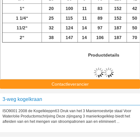
1“
20
100
11
83
152
42
1 1/4“
25
115
11
89
152
50
11/2“
32
124
14
97
187
50
2“
38
147
14
106
187
70
Productdetails
Contactleverancier
3-weg kogelkraan
ISO9001 2008 de Kogelkleppn63 Druk van het 3 Manierroestvrije staal Voor
Water/olie Productomschrijving Deze zijingang 3 manierkogelklep biedt het
afleiden van en het mengen van stroompatronen aan en elimineert ...