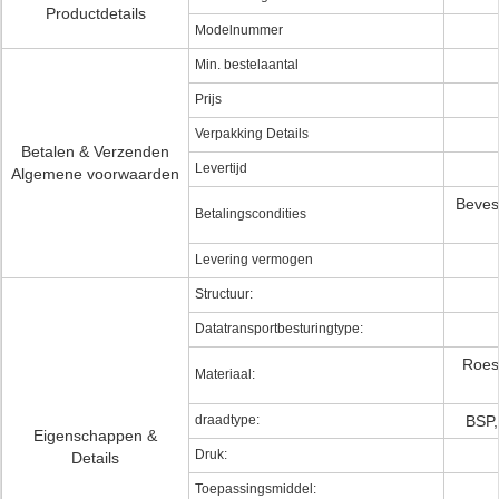
Productdetails
Modelnummer
Min. bestelaantal
Prijs
Verpakking Details
Betalen & Verzenden
Levertijd
Algemene voorwaarden
Bevest
Betalingscondities
Levering vermogen
Structuur:
Datatransportbesturingtype:
Roest
Materiaal:
draadtype:
BSP,
Eigenschappen &
Druk:
Details
Toepassingsmiddel: