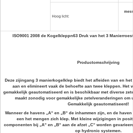
messi
Hoog licht:
ISO9001 2008 de Kogelkleppn63 Druk van het 3 Manierroestvr
Productomschrijving
Deze zijingang 3 manierkogelklep biedt het afleiden van en h
aan en elimineert vaak de behoefte aan twee kleppen. Het 
gemakkelijk geautomatiseerd en is beschikbaar met diverse zete
maakt zonodig voor gemakkelijke zetelveranderingen om u
Gemakkelijk geautomatiseerd!
Wanneer de havens „A“ en „B“ de inhammen zijn, en de haven „
een het mengen zich klep. Met kleine wijzigingen in posi
componenten bij „A“ en „B“ aan de afzet „C“ worden gevarieerd
op hydronic systemen.