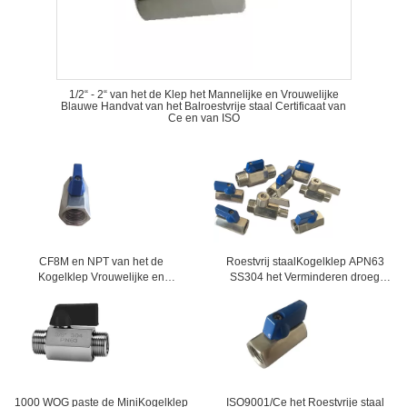
1/2“ - 2“ van het de Klep het Mannelijke en Vrouwelijke
Blauwe Handvat van het Balroestvrije staal Certificaat van
Ce en van ISO
CF8M en NPT van het de
Roestvrij staalKogelklep APN63
Kogelklep Vrouwelijke en
SS304 het Verminderen droeg
Vrouwelijke Blauwe Handvat van
Ingepaste yh-MNB
CF8 MiniDraad
1000 WOG paste de MiniKogelklep
ISO9001/Ce het Roestvrije staal