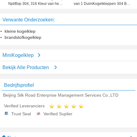
Npt/Bsp 304, 316 Kleur van het
van 1 DuimKogelkleppen 304 Bsp-
roestvrij staal de Blauwe/Rode
Ingepaste FF
Handvat in
Verwante Onderzoeken:
kleine kogelklep
brandstofkogelklep
MiniKogelklep
Bekijk Alle Producten
Bedrijfsprofiel
Beijing Silk Road Enterprise Management Services Co.,LTD
Verified Leveranciers
Trust Seal
Verified Suplier