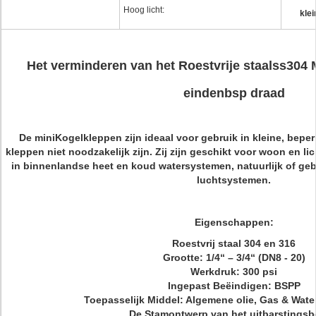
Hoog licht:
klei
Het verminderen van het Roestvrije staalss304 
eindenbsp draad
De miniKogelkleppen zijn ideaal voor gebruik in kleine, beper
kleppen niet noodzakelijk zijn. Zij zijn geschikt voor woon en 
in binnenlandse heet en koud watersystemen, natuurlijk of ge
luchtsystemen.
Eigenschappen:
Roestvrij staal 304 en 316
Grootte: 1/4“ – 3/4“ (DN8 - 20)
Werkdruk: 300 psi
Ingepast Beëindigen: BSPP
Toepasselijk Middel: Algemene olie, Gas & Wat
De Stamontwerp van het uitbarstingsb