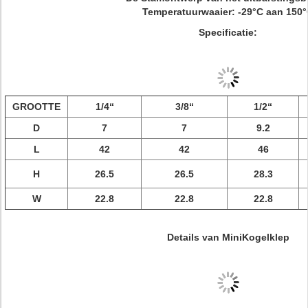
Temperatuurwaaier: -29°C aan 150
Specificatie:
GROOTTE
1/4“
3/8“
1/2“
D
7
7
9.2
L
42
42
46
H
26.5
26.5
28.3
W
22.8
22.8
22.8
Details van MiniKogelklep