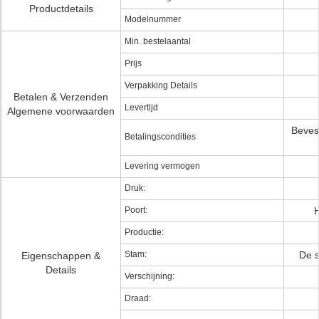
Productdetails
Modelnummer
Min. bestelaantal
Prijs
Verpakking Details
Betalen & Verzenden
Levertijd
Algemene voorwaarden
Bevest
Betalingscondities
Levering vermogen
Druk:
Poort:
Productie:
Stam:
De s
Eigenschappen &
Details
Verschijning:
Draad: